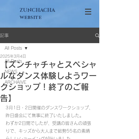
ZUNCHACHA
website
記事
All Posts
2025年3月4日
All Posts
【ズンチャチャとスペシャ
NEWS
ルなダンス体験しようワー
ARCHAIVE
クショップ！終了のご報
告】
3月1日・2日開催のダンスワークショップ、
昨日盛会にて無事に終了いたしました。
わずか2日間でしたが、受講の皆さんの頑張
りで、キッズから大人まで総勢55名の素晴
らしいショーイングが叶いました。