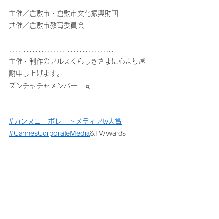
主催／倉敷市・倉敷市文化振興財団
共催／倉敷市教育委員会
....................................
主催・制作のアルスくらしきさまに心より感
謝申し上げます。
ズンチャチャメンバー一同
#カンヌコーポレートメディアtv大賞
#CannesCorporateMedia
&TVAwards
#木村琢磨
#松下徹
#yukiwo
#ズンチャチャ
#contemporarydance
#コンテンポラリーダンス