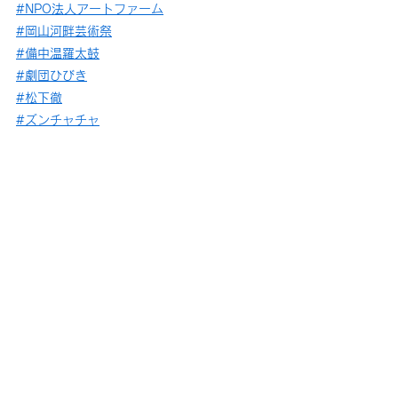
#NPO法人アートファーム
#岡山河畔芸術祭
#備中温羅太鼓
#劇団ひびき
#松下徹
#ズンチャチャ