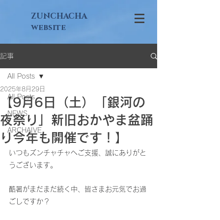
ZUNCHACHA
website
記事
All Posts
2025年8月29日
All Posts
【9月6日（土）「銀河の
NEWS
夜祭り」新旧おかやま盆踊
ARCHAIVE
り今年も開催です！】
いつもズンチャチャへご支援、誠にありがと
うございます。
酷暑がまだまだ続く中、皆さまお元気でお過
ごしですか？